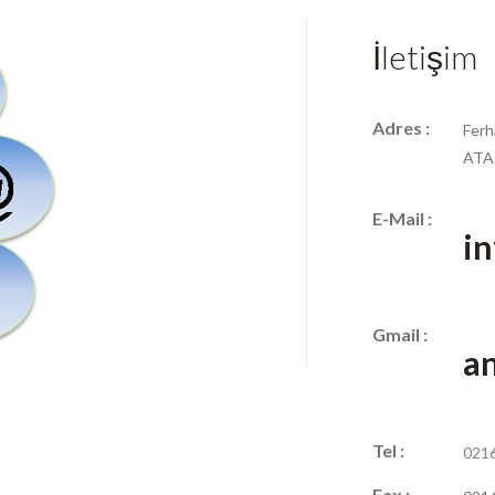
İletişim
Adres :
Ferh
ATA
E-Mail :
i
Gmail :
a
Tel :
0216
Fax :