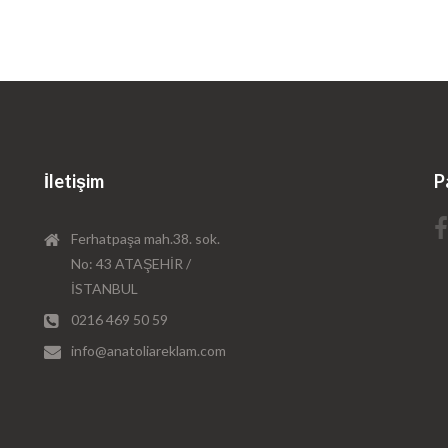
İletişim
P
Ferhatpaşa mah.38. sok.
No: 43 ATAŞEHİR /
İSTANBUL
0216 469 50 59
info@anatoliareklam.com