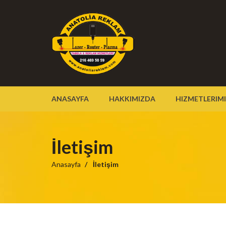
ANASAYFA
HAKKIMIZDA
HIZMETLERIM
İletişim
Anasayfa
İletişim