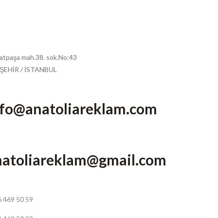
atpaşa mah.38. sok.No:43
ŞEHİR / İSTANBUL
nfo@anatoliareklam.com
natoliareklam@gmail.com
 469 50 59