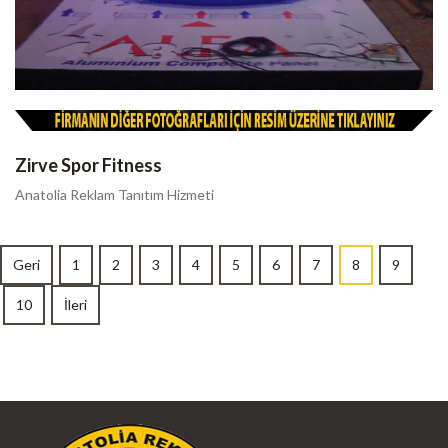
Zirve Spor Fitness
Anatolia Reklam Tanıtım Hizmeti
Geri
1
2
3
4
5
6
7
8
9
10
İleri